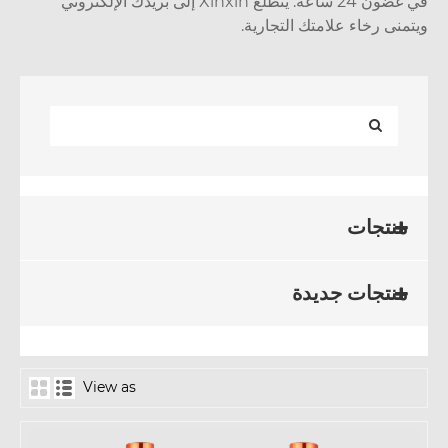
في غضون 24 ساعة. يتطلع Xinxin إلى بريدك الإلكتروني
منى رخاء علامتك التجارية.
منتجات
منتجات جديدة
View as