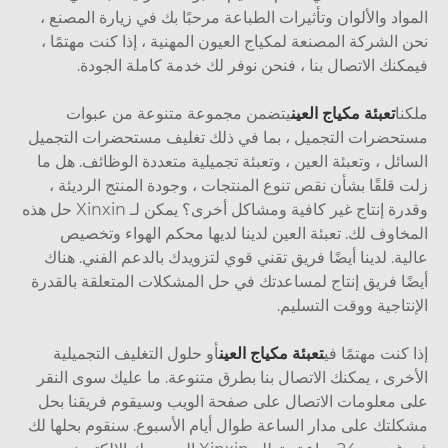
واد والألوان وتأثيرات الطباعة مرحبًا بك في زيارة المصنع ،
 الشركة المصنعة لمكياج العيون المهنية ، إذا كنت مهتمًا ،
كنك الاتصال بنا ، فنحن نوفر لك خدمة كاملة الجودة.
نا
تعبئة مكياج العين
يتضمن مجموعة متنوعة من عبوات
حضرات التجميل ، بما في ذلك تغليف مستحضرات التجميل
ائل ، وتعبئة العين ، وتعبئة تجميلية متعددة الوظائف. هل ما
 قلقًا بشأن نقص تنوع المنتجات ، وجودة المنتج الرديئة ،
وقدرة إنتاج غير كافية ومشاكل أخرى؟ يمكن لـ Xinxin حل هذه
خاوف لك. تعبئة العين لدينا لديها محكم الهواء وتخصيص
ية. لدينا أيضًا فريق تقني قوي لتزويدك بالدعم الفني. هناك
ًا فريق إنتاج لمساعدتك في حل المشكلات المتعلقة بالقدرة
نتاجية ووقت التسليم.
 كنت مهتمًا في
تعبئة مكياج العين
أو حلول التغليف التجميلية
خرى ، يمكنك الاتصال بنا بطرق متنوعة. ما عليك سوى النقر
 معلومات الاتصال على صفحة الويب وسيقوم فريقنا بحل
لتك على مدار الساعة طوال أيام الأسبوع. سنقوم بحلها لك