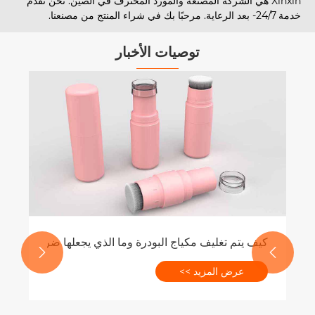
Xinxin هي الشركة المصنعة والمورد المحترف في الصين. نحن نقدم
ًا بك في شراء المنتج من مصنعنا.
توصيات الأخبار
ما
كيف يتم تغليف مكياج البودرة وما الذي يجعلها ضرورية ولماذا ه


عرض المزيد >>