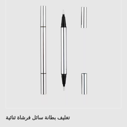
تغليف بطانة سائل فرشاة ثنائية