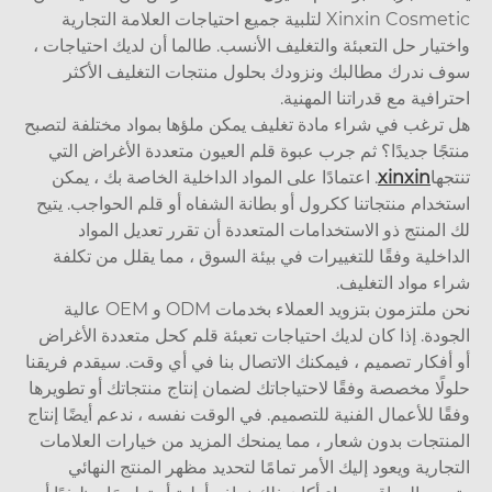
Xinxin Cosmetic لتلبية جميع احتياجات العلامة التجارية
تيار حل التعبئة والتغليف الأنسب. طالما أن لديك احتياجات ،
 ندرك مطالبك ونزودك بحلول منتجات التغليف الأكثر
رافية مع قدراتنا المهنية.
ترغب في شراء مادة تغليف يمكن ملؤها بمواد مختلفة لتصبح
جًا جديدًا؟ ثم جرب عبوة قلم العيون متعددة الأغراض التي
جها
xinxin
. اعتمادًا على المواد الداخلية الخاصة بك ، يمكن
خدام منتجاتنا ككرول أو بطانة الشفاه أو قلم الحواجب. يتيح
المنتج ذو الاستخدامات المتعددة أن تقرر تعديل المواد
اخلية وفقًا للتغييرات في بيئة السوق ، مما يقلل من تكلفة
ء مواد التغليف.
نحن ملتزمون بتزويد العملاء بخدمات ODM و OEM عالية
ودة. إذا كان لديك احتياجات تعبئة قلم كحل متعددة الأغراض
أفكار تصميم ، فيمكنك الاتصال بنا في أي وقت. سيقدم فريقنا
لًا مخصصة وفقًا لاحتياجاتك لضمان إنتاج منتجاتك أو تطويرها
ًا للأعمال الفنية للتصميم. في الوقت نفسه ، ندعم أيضًا إنتاج
نتجات بدون شعار ، مما يمنحك المزيد من خيارات العلامات
جارية ويعود إليك الأمر تمامًا لتحديد مظهر المنتج النهائي