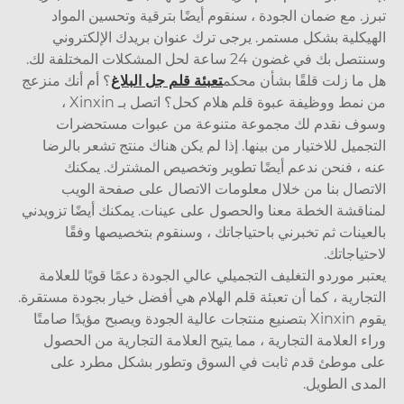
ز. مع ضمان الجودة ، سنقوم أيضًا بترقية وتحسين المواد
يكلية بشكل مستمر. يرجى ترك عنوان بريدك الإلكتروني
 بك في غضون 24 ساعة لحل المشكلات المختلفة لك.
ما زلت قلقًا بشأن محكم
تعبئة قلم جل البلاغ
؟ أم أنك منزعج
من نمط ووظيفة عبوة قلم هلام كحل؟ اتصل بـ Xinxin ،
ف نقدم لك مجموعة متنوعة من عبوات مستحضرات
جميل للاختيار من بينها. إذا لم يكن هناك منتج تشعر بالرضا
 ، فنحن ندعم أيضًا تطوير وتخصيص المشترك. يمكنك
تصال بنا من خلال معلومات الاتصال على صفحة الويب
اقشة الخطة معنا والحصول على عينات. يمكنك أيضًا تزويدني
عينات ثم تخبرني باحتياجاتك ، وسنقوم بتخصيصها وفقًا
تياجاتك.
بر موردو التغليف التجميلي عالي الجودة دعمًا قويًا للعلامة
جارية ، كما أن تعبئة قلم الهلام هي أفضل خيار بجودة مستقرة.
يقوم Xinxin بتصنيع منتجات عالية الجودة ويصبح مؤيدًا صامتًا
ء العلامة التجارية ، مما يتيح العلامة التجارية من الحصول
 موطئ قدم ثابت في السوق وتطور بشكل مطرد على
دى الطويل.