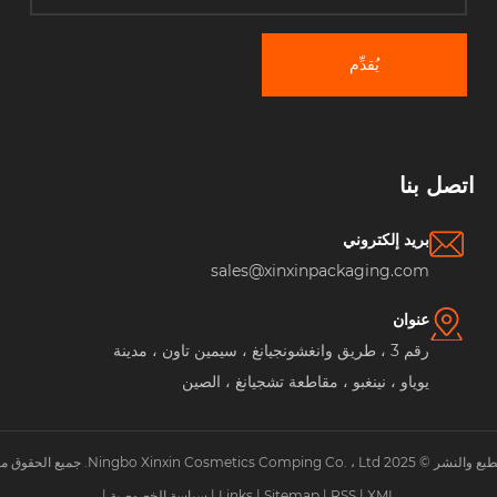
يُقدِّم
صل بنا
بريد إلكتروني
sales@xinxinpackaging.com
عنوان
رقم 3 ، طريق وانغشونجيانغ ، سيمين تاون ، مدينة
يوياو ، نينغبو ، مقاطعة تشجيانغ ، الصين
Ningbo . جميع الحقوق محفوظة.
XML
|
RSS
|
Sitemap
|
Links
|
سياسة الخصوصية
|