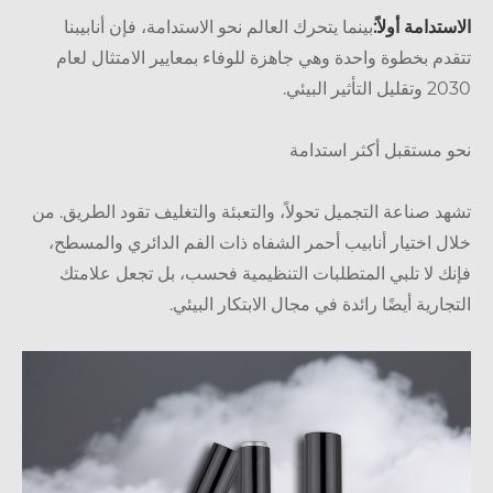
تدامة أولاً:
بينما يتحرك العالم نحو الاستدامة، فإن أنابيبنا
دم بخطوة واحدة وهي جاهزة للوفاء بمعايير الامتثال لعام
التأثير البيئي.
 مستقبل أكثر استدامة
د صناعة التجميل تحولاً، والتعبئة والتغليف تقود الطريق. من
ل اختيار أنابيب أحمر الشفاه ذات الفم الدائري والمسطح،
ك لا تلبي المتطلبات التنظيمية فحسب، بل تجعل علامتك
جارية أيضًا رائدة في مجال الابتكار البيئي.