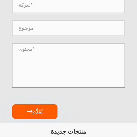
يُقدِّم

منتجات جديدة