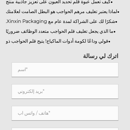
كيف تعمل عبوة قلم تحديد العيون على تعزيز جاذبية منتج
التجميل؟
لماذا يعتبر تغليف مرهم الحواجب هو البطل الصامت لعلامتك
التجارية؟
شكرًا لك على الشراكة لمدة عام مع Xinxin Packaging.
ما الذي يجعل تغليف قلم الحواجب متعدد الوظائف ضروريًا
لماركات التجميل؟
قولي وداعًا لكومة أدوات الماكياج! يتيح قلم الحواجب ذو
لطرفين وفرشاة تحديد الحواجب حتى للمبتدئين الحصول على
حواجب محددة بشكل طبيعي.
اترك لي رسالة