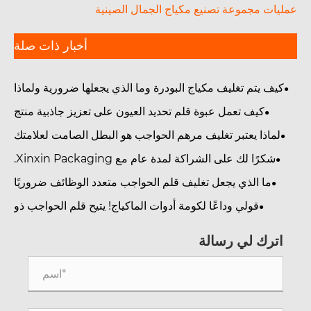
يات مجموعة تصنيع مكياج الجمال الصينية
أخبار ذات صلة
كيف يتم تغليف مكياج البودرة وما الذي يجعلها ضرورية ولماذا
هي مهمة في صناعة مستحضرات التجميل الحديثة
كيف تعمل عبوة قلم تحديد العيون على تعزيز جاذبية منتج
التجميل؟
لماذا يعتبر تغليف مرهم الحواجب هو البطل الصامت لعلامتك
التجارية؟
شكرًا لك على الشراكة لمدة عام مع Xinxin Packaging.
ما الذي يجعل تغليف قلم الحواجب متعدد الوظائف ضروريًا
لماركات التجميل؟
قولي وداعًا لكومة أدوات الماكياج! يتيح قلم الحواجب ذو
لطرفين وفرشاة تحديد الحواجب حتى للمبتدئين الحصول على
حواجب محددة بشكل طبيعي.
اترك لي رسالة