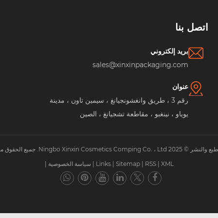
صل بنا
بريد إلكتروني
sales@xinxinpackaging.com
عنوان
رقم 3 ، طريق وانغشونجيانغ ، سيمين تاون ، مدينة
يوياو ، نينغبو ، مقاطعة تشجيانغ ، الصين
Ningbo . جميع الحقوق محفوظة.
XML
|
RSS
|
Sitemap
|
Links
|
سياسة الخصوصية
|