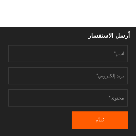
سل الاستفسار
يُقدِّم