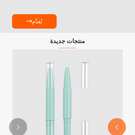
يُقدِّم

منتجات جديدة

