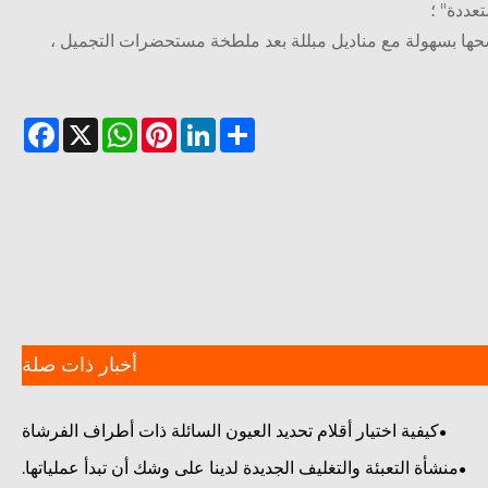
عددة" ؛
سحها بسهولة مع مناديل مبللة بعد ملطخة مستحضرات التجميل ،
cebook
WhatsApp
X
Pinterest
LinkedIn
Share
أخبار ذات صلة
كيفية اختيار أقلام تحديد العيون السائلة ذات أطراف الفرشاة
الدقيقة？
منشأة التعبئة والتغليف الجديدة لدينا على وشك أن تبدأ عملياتها.