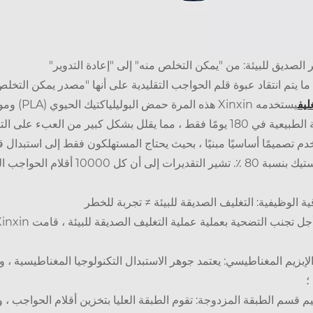
الصديق للبيئة: من "يمكن التخلص منه" إلى "إعادة التدوير"
ا ما يتم انتقاد عبوة قلم الحواجب التقليدية على أنها "مصدر يمكن التخل
ليف
يستخدمه n
البيئة الطبيعية في 180 يومًا فقط ، مما يقلل بشكل كبير من العب
م تصميمًا أساسيًا مبنيًا ، بحيث يحتاج المستهلكون فقط إلى استبدال 
ت إلى أن كل 10000 أقلام الحواجب التي يتم بيعها تعادل تقليل حوالي 1.2 طن من النفايات البلاستيكية.
ية الوظيفية: التغليف الصديقة للبيئة ≠ تجربة للخطر
تجنب التضحية بعملية عملية التغليف الصديقة للبيئة ، قامت Xinxin بدمج عدد من الابتكارات في التصميم:
؛
م قسم الطبقة المزدوجة: تقوم الطبقة العليا بتخزين أقلام الحواجب 