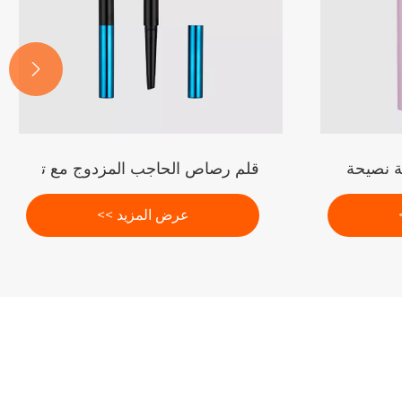

ة نصيحة
قلم رصاص الحاجب المزدوج مع تغليف فر
عرض المزيد >>