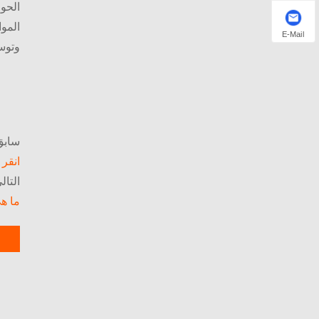
الحو
المو
E-Mail
وتوس
سابق
انقر 
التالي
ما هي