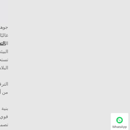
جوهر 
غالبً
ال
التغ
تستخد
البلاستيك بنسبة 80 ٪. تشير التقديرا
الترق
من أجل 
قوي 
تصمي
WhatsApp