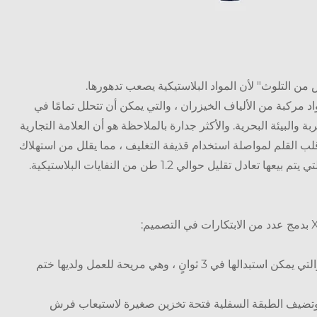
ص من التلوث" لأن المواد البلاستيكية يصعب تدهورها.
Xinxi هذه المرة حمض البوليلياكتيك الحيوي (PLA) ومواد مركبة من الألياف الخيزران ، والتي يمكن أن تتحلل تمامًا في
ء على التربة والبيئة البحرية. والأكثر جدارة بالملاحظة هو أن العلامة التجارية
قلب القلم لمواصلة استخدام قذيفة التغليف ، مما يقلل من استهلاك
بنية الإبزيم المغناطيسي: يعتمد جوهر الاستبدال التكنولوجيا المغناطيسية ، والتي يمكن استبدالها في 3 ثوانٍ ، وهي مريحة للعمل ولديها ختم
، وتضيف الطبقة السفلية فتحة تخزين صغيرة لاستيعاب فرش