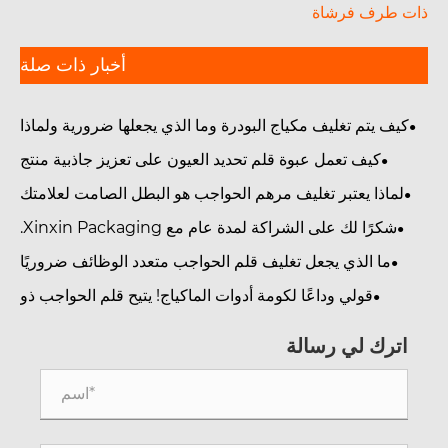
ت طرف فرشاة
أخبار ذات صلة
كيف يتم تغليف مكياج البودرة وما الذي يجعلها ضرورية ولماذا
هي مهمة في صناعة مستحضرات التجميل الحديثة
كيف تعمل عبوة قلم تحديد العيون على تعزيز جاذبية منتج
التجميل؟
لماذا يعتبر تغليف مرهم الحواجب هو البطل الصامت لعلامتك
التجارية؟
شكرًا لك على الشراكة لمدة عام مع Xinxin Packaging.
ما الذي يجعل تغليف قلم الحواجب متعدد الوظائف ضروريًا
لماركات التجميل؟
قولي وداعًا لكومة أدوات الماكياج! يتيح قلم الحواجب ذو
لطرفين وفرشاة تحديد الحواجب حتى للمبتدئين الحصول على
حواجب محددة بشكل طبيعي.
اترك لي رسالة