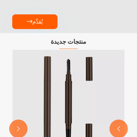
يُقدِّم

منتجات جديدة
كح

