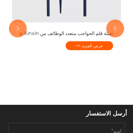


تعبئة قلم الحواجب متعدد الوظائف من Xinxin تقود الثورة الخضراء في صناعة التجميل
بيئة تقود الاتجاه
عرض المزيد >>
سل الاستفسار