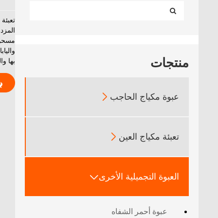
المزد
مسحوق
والياب
منتجات
بها وا
عبوة مكياج الحاجب

تعبئة مكياج العين

العبوة التجميلية الأخرى

عبوة أحمر الشفاه