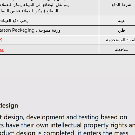
شرط الدفع
يتم نقل البضائع إلى الميناء. يمكن للعملاء التحويل إلى 
البضائع (يمكن للعملاء فحص البض
عينة
يجب دفع العينات
طَرد
ورقة مموجة ، PE Film Carton Packaging ، لوحة الموجة أو وفقًا لمتطلبات العملاء
لمواد المستخدمة
كوري
ملاحظة
عصا