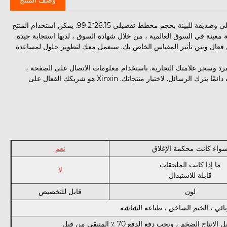
تتكون عبوة العصي المزدوجة أو الأساس من مواد كوريا SK (PP307) ذات الأداء العالي وصديقة للبيئة بحجم مخطط تفصيلي 26.15*99.2. يمكن استخدام المنتج
Powde ， منتجاتنا التي تشغل حصة معينة في السوق العالمية ، من خلال شهادة السوق ، لديها استجابة جيدة.
 فعال وبين تأثير المقياس الخاص بك. سنعمل معك لتطوير حلول لمساعدة
رد وسحر علامتك التجارية. باستخدام معلومات الاتصال على الصفحة ،
يمكنك التواصل بسرعة معنا ، وسوف نرد على أسئلتك في غضون 24 ساعة ، وترحب دائمًا بترك الرسائل. لاختيار منتجاتك. Xinxin هو شريكك الفعال على
واء كانت محكمة الإغلاق
نعم
ما إذا كانت الملحقات
لا
قابلة للاستبدال
لون
قابل للتخصيص
بائي ، الختم الساخن ، طباعة الشاشة