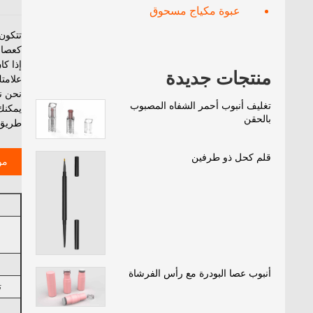
عبوة مكياج مسحوق
إذا ك
منتجات جديدة
علامتك
نحن ن
تغليف أنبوب أحمر الشفاه المصبوب
بالحقن
طريق 
قلم كحل ذو طرفين
مو
أنبوب عصا البودرة مع رأس الفرشاة
ت