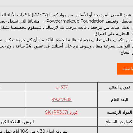
كعصا محيط ، وتغليف rmakeup Foundation
ان لديك عينات من مرجعنا ، فأنت مرحب بك لإرسالنا ، فسنقوم بتخصيصنا بشكل
 التجارية على اختراق.
قوم بتكييف حلول تغليف تجميلية عالية الجودة للتأكد من أن كل حزمة تعكس تف
النجاح.
اصفة
نموذج المنتج
327 ب
س
البعد العام
26.15*99.2
المواد الرئيسية
كوريا SK (PP307)
كنولوجيا السطح
الرش ، الطلاء الكهر
يتم دفع إيداع 30 ٪ من 5-10 أيام عمل قبل الإنتاج الضخم ، ويجب دفع الدفع 70 ٪ المتبقي من قبل